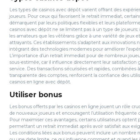
Les types de casinos avec dépôt varient offrant des expérie
joueurs. Pour ceux qui favorisent le retrait immediat, certain
démarquent par leurs politiques flexibles et leurs plateforme
casinos avec dépôt ne se limitent pas à un type de joueurs; il
les amateurs que les vétérans grâce à une variété de jeux e
attrayants. Ces établissements s’adaptent aux innovations 
intégrant des technologies modernes pour améliorer l’expéri
L’importance d’un retrait immediat pour de nombreux joueu
sous-estimée, car il influence directement leur satisfaction 
service. Des transactions sécurisées et rapides, combinées 
transparente des comptes, renforcent la confiance des utilis
casinos en ligne avec dépôt.
Utiliser bonus
Les bonus offerts par les casinos en ligne jouent un rôle cruci
de nouveaux joueurs et encouragent l’utilisation fréquente 
Pour maximiser ces avantages, certains utilisateurs optent 
permettant un retrait immediat après avoir satisfait aux ex
Les conditions liées aux bonus peuvent inclure un nombr
ou une date limite, ce qui influence comment et quand les