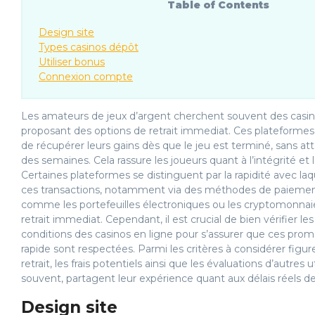
Table of Contents
Design site
Types casinos dépôt
Utiliser bonus
Connexion compte
Les amateurs de jeux d’argent cherchent souvent des casin
proposant des options de retrait immediat. Ces plateformes o
de récupérer leurs gains dès que le jeu est terminé, sans at
des semaines. Cela rassure les joueurs quant à l’intégrité et la
Certaines plateformes se distinguent par la rapidité avec laqu
ces transactions, notamment via des méthodes de paiem
comme les portefeuilles électroniques ou les cryptomonnaies
retrait immediat. Cependant, il est crucial de bien vérifier le
conditions des casinos en ligne pour s’assurer que ces prom
rapide sont respectées. Parmi les critères à considérer figure
retrait, les frais potentiels ainsi que les évaluations d’autres ut
souvent, partagent leur expérience quant aux délais réels d
Design site