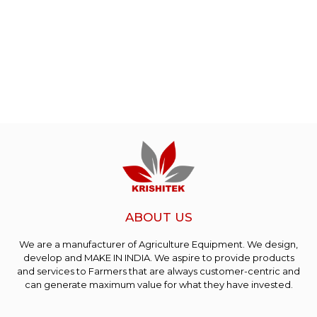
ABOUT US
We are a manufacturer of Agriculture Equipment. We design,
develop and MAKE IN INDIA. We aspire to provide products
and services to Farmers that are always customer-centric and
can generate maximum value for what they have invested.