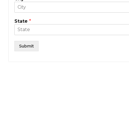
State
*
Submit