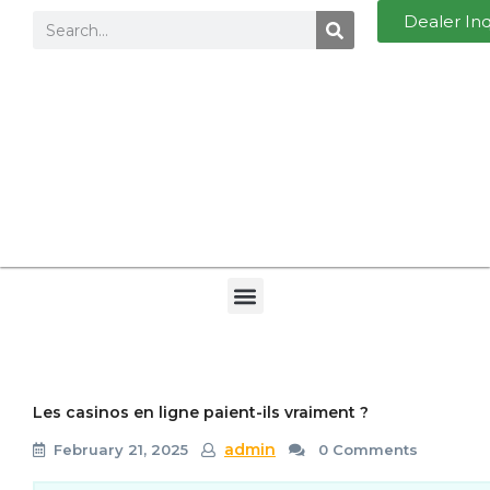
Dealer In
Les casinos en ligne paient-ils vraiment ?
admin
February 21, 2025
0 Comments